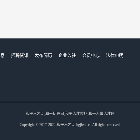
信息
招聘资讯
发布简历
企业入驻
会员中心
法律申明
们
和平人才网,和平招聘网,和平人才市场,和平人事人才网
Copyright © 2017-2022 和平人才网 bgjhxlc.cn All rights reserved.