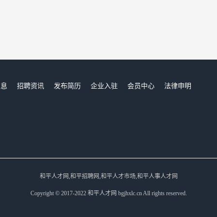
信息
招聘资讯
发布简历
企业入驻
会员中心
法律申明
们
和平人才网,和平招聘网,和平人才市场,和平人事人才网
Copyright © 2017-2022 和平人才网 bgjhxlc.cn All rights reserved.