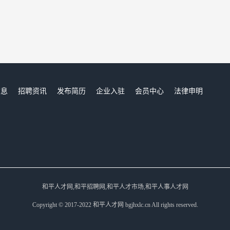
信息
招聘资讯
发布简历
企业入驻
会员中心
法律申明
们
和平人才网,和平招聘网,和平人才市场,和平人事人才网
Copyright © 2017-2022 和平人才网 bgjhxlc.cn All rights reserved.